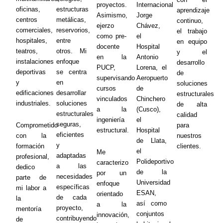
proyectos.
Internacional
oficinas,
estructuras
aprendizaje
Asimismo,
Jorge
centros
metálicas,
continuo,
ejerzo
Chávez,
comerciales,
reservorios,
el trabajo
como pre-
el
hospitales,
entre
en equipo
docente
Hospital
teatros,
otros. Mi
y el
en la
Antonio
instalaciones
enfoque
desarrollo
PUCP,
Lorena, el
deportivas
se centra
de
supervisando
Aeropuerto
y
en
soluciones
cursos
de
edificaciones
desarrollar
estructurales
vinculados
Chinchero
industriales.
soluciones
de alta
a la
(Cusco),
estructurales
calidad
ingeniería
el
seguras,
Comprometido
para
estructural.
Hospital
eficientes
con la
nuestros
de Llata,
y
formación
clientes.
el
Me
adaptadas
profesional,
Polideportivo
caracterizo
a las
dedico
de la
por un
necesidades
parte de
Universidad
enfoque
específicas
mi labor a
ESAN,
orientado
de cada
la
así como
a la
proyecto,
mentoría
conjuntos
innovación,
contribuyendo
de