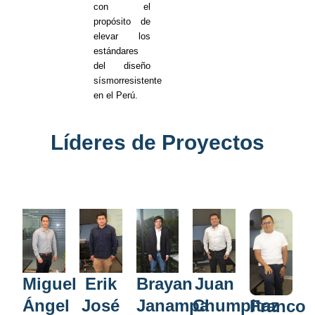
con el
propósito de
elevar los
estándares
del diseño
sísmorresistente
en el Perú.
Líderes de Proyectos
Miguel
Erik
Brayan
Juan
Ángel
José
Janampa
Chumpitaz
Franco