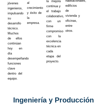
habitacionales,
la mejora
al
jóvenes
edificios
continua y
crecimiento
ingenieros,
de
el trabajo
y éxito de
impulsando
vivienda y
colaborativo,
la
su
oficinas,
con un
empresa.
desarrollo
entre
firme
técnico.
otros.
compromiso
Muchos
con la
de ellos
excelencia
continúan
técnica en
hoy en
cada
día
etapa del
desempeñando
proyecto.
funciones
clave
dentro del
equipo.
Ingeniería y Producción