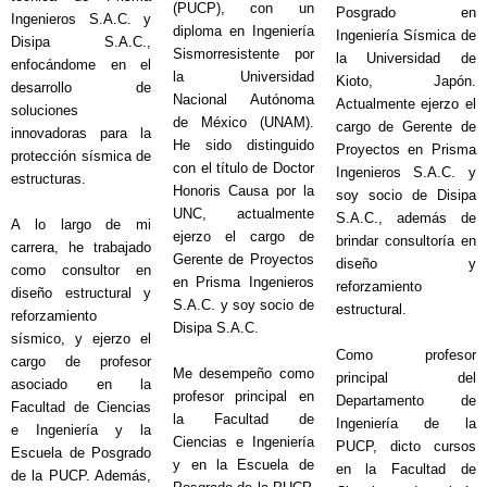
(PUCP), con un
Posgrado en
Ingenieros S.A.C. y
diploma en Ingeniería
Ingeniería Sísmica de
Disipa S.A.C.,
Sismorresistente por
la Universidad de
enfocándome en el
la Universidad
Kioto, Japón.
desarrollo de
Nacional Autónoma
Actualmente ejerzo el
soluciones
de México (UNAM).
cargo de Gerente de
innovadoras para la
He sido distinguido
Proyectos en Prisma
protección sísmica de
con el título de Doctor
Ingenieros S.A.C. y
estructuras.
Honoris Causa por la
soy socio de Disipa
UNC, actualmente
S.A.C., además de
A lo largo de mi
ejerzo el cargo de
brindar consultoría en
carrera, he trabajado
Gerente de Proyectos
diseño y
como consultor en
en Prisma Ingenieros
reforzamiento
diseño estructural y
S.A.C. y soy socio de
estructural.
reforzamiento
Disipa S.A.C.
sísmico, y ejerzo el
Como profesor
cargo de profesor
Me desempeño como
principal del
asociado en la
profesor principal en
Departamento de
Facultad de Ciencias
la Facultad de
Ingeniería de la
e Ingeniería y la
Ciencias e Ingeniería
PUCP, dicto cursos
Escuela de Posgrado
y en la Escuela de
en la Facultad de
de la PUCP. Además,