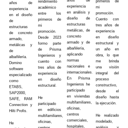
años de
primeros de
rendimiento
años de
experiencia
mi
académico
experiencia
en análisis y
promoción.
entre los
en el diseño
diseño de
Cuento con
primeros de
de
estructuras
tres años de
mi
estructuras
metálicas, de
experiencia
promoción.
de concreto
concreto
en diseño
Desde 2023
armado,
armado y de
estructural y
formo parte
metálicas y
albañilería,
un año en
de Prisma
de
aplicando
obra, lo que
Ingenieros y
albañilería.
normas
me brinda
cuento con
Domino
nacionales e
una visión
tres años de
software
internacionales.
integral del
experiencia
especializado
En Prisma
proceso
en diseño
como
Ingenieros he
constructivo,
estructural.
ETABS,
participado
desde el
SAP2000,
en viviendas
diseño hasta
He
SAFE, RAM
multifamiliares,
la ejecución.
participado
Connection y
oficinas,
en edificios
Hilti Profis.
centros
He realizado
multifamiliares,
comerciales,
modelado,
oficinas,
He
hospitales,
análisis y
centros