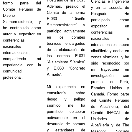
Posgrado de la PUCP.
Ciencias e Ingeniería
formo parte del
Además, presido el
y en la Escuela de
Comité Peruano de
Comité de la norma
Posgrado. He
Diseño
E.030 “Diseño
participado como
Sismorresistente, y
Sismorresistente” y
expositor en
he contribuido como
participo activamente
conferencias
autor y expositor en
en los comités
nacionales e
conferencias
técnicos encargados
internacionales sobre
nacionales e
de la elaboración de
albañilería y adobe en
internacionales,
las normas E.031
zonas sísmicas, y he
compartiendo mi
“Aislamiento Sísmico”
sido reconocido por
experiencia con la
y E.060 “Concreto
mi trayectoria en
comunidad
Armado”.
investigación con
profesional.
premios en Perú,
Mi experiencia en
Estados Unidos y
consultoría sobre
Canadá. Formo parte
riesgo y peligro
del Comité Peruano
sísmico me ha
de Albañilería, del
permitido colaborar
Comité INACAL de
activamente en el
Unidades de
desarrollo de normas
Albañilería y de The
y estándares de
Masonry Society