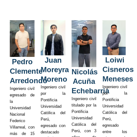
Loiwi
Juan
Pedro
Cisneros
Moreyra
Clemente
Nicolás
Meneses
Moreno
Arredondo
Acuña
Ingeniero civil
Ingeniero civil
Ingeniero civil
Echebarria
por la
por la
egresado de
Ingeniero civil
Pontificia
Pontificia
la
titulado por la
Universidad
Universidad
Universidad
Pontificia
Católica del
Católica del
Nacional
Universidad
Perú,
Perú,
Federico
Católica del
egresado
egresado con
Villarreal, con
Perú, con 3
entre los
destacado
más de 15