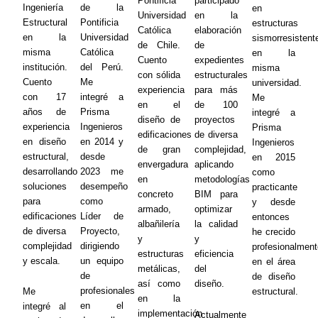
Pontificia
participado
Ingeniería
de la
en
Universidad
en la
Estructural
Pontificia
estructuras
Católica
elaboración
en la
Universidad
sismorresistent
de Chile.
de
misma
Católica
en la
Cuento
expedientes
institución.
del Perú.
misma
con sólida
estructurales
Cuento
Me
universidad.
experiencia
para más
con 17
integré a
Me
en el
de 100
años de
Prisma
integré a
diseño de
proyectos
experiencia
Ingenieros
Prisma
edificaciones
de diversa
en diseño
en 2014 y
Ingenieros
de gran
complejidad,
estructural,
desde
en 2015
envergadura
aplicando
desarrollando
2023 me
como
en
metodologías
soluciones
desempeño
practicante
concreto
BIM para
para
como
y desde
armado,
optimizar
edificaciones
Líder de
entonces
albañilería
la calidad
de diversa
Proyecto,
he crecido
y
y
complejidad
dirigiendo
profesionalment
estructuras
eficiencia
y escala.
un equipo
en el área
metálicas,
del
de
de diseño
así como
diseño.
profesionales
Me
estructural.
en la
en el
integré al
implementación
Actualmente