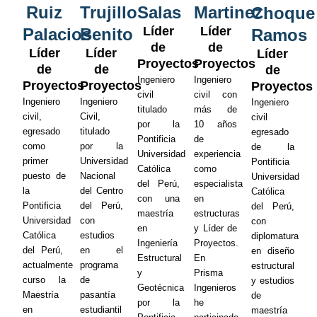
Ruiz
Trujillo
Salas
Martinez
Choque
Líder
Líder
Palacios
Benito
Ramos
de
de
Líder
Líder
Líder
Proyectos
Proyectos
de
de
de
Ingeniero
Ingeniero
Proyectos
Proyectos
Proyectos
civil
civil con
Ingeniero
Ingeniero
Ingeniero
titulado
más de
civil,
Civil,
civil
por la
10 años
egresado
titulado
egresado
Pontificia
de
como
por la
de la
Universidad
experiencia
primer
Universidad
Pontificia
Católica
como
puesto de
Nacional
Universidad
del Perú,
especialista
la
del Centro
Católica
con una
en
Pontificia
del Perú,
del Perú,
maestría
estructuras
Universidad
con
con
en
y Líder de
Católica
estudios
diplomatura
Ingeniería
Proyectos.
del Perú,
en el
en diseño
Estructural
En
actualmente
programa
estructural
y
Prisma
curso la
de
y estudios
Geotécnica
Ingenieros
Maestría
pasantía
de
por la
he
en
estudiantil
maestría