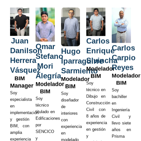
Juan
Carlos
Omar
Carlos
Danilson
Enrique
Hugo
Stefano
Carpio
Herrera
Sivincha
Iparraguirre
Mori
Reyes
Modelador
Vásquez
Sarmiento
Alegría
Modelador
BIM
BIM
Modelador
BIM
Soy
Modelador
Manager
BIM
técnico en
Soy
BIM
Soy
Soy
Dibujo en
bachiller
Soy
especialista
diseñador
Construcción
en
técnico
en
de
Civil con
Ingeniería
titulado en
implementación
interiores
8 años de
Civil y
Edificaciones
y gestión
con
experiencia
llevo siete
por
BIM, con
experiencia
en gestión
años en
SENCICO
amplia
en
y
Prisma
y
experiencia
modelado