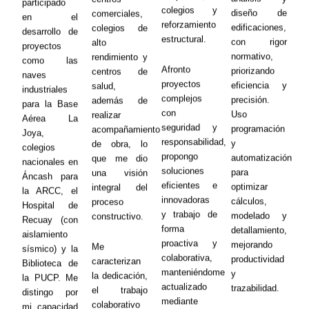
participado
colegios y
diseño de
comerciales,
en el
reforzamiento
edificaciones,
colegios de
desarrollo de
estructural.
con rigor
alto
proyectos
normativo,
rendimiento y
como las
Afronto
priorizando
centros de
naves
proyectos
eficiencia y
salud,
industriales
complejos
precisión.
además de
para la Base
con
Uso
realizar
Aérea La
seguridad y
programación
acompañamiento
Joya,
responsabilidad,
y
de obra, lo
colegios
propongo
automatización
que me dio
nacionales en
soluciones
para
una visión
Áncash para
eficientes e
optimizar
integral del
la ARCC, el
innovadoras
cálculos,
proceso
Hospital de
y trabajo de
modelado y
constructivo.
Recuay (con
forma
detallamiento,
aislamiento
proactiva y
mejorando
Me
sísmico) y la
colaborativa,
productividad
caracterizan
Biblioteca de
manteniéndome
y
la dedicación,
la PUCP. Me
actualizado
trazabilidad.
el trabajo
distingo por
mediante
colaborativo
mi capacidad