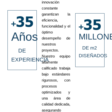
innovación
constante
garantizan la
eficiencia,
funcionalidad y el
Años
óptimo
MILLON
desempeño de
nuestros
DE m2
DE
proyectos.
DISEÑADOS
Nuestro equipo
EXPERIENCIA
altamente
calificado trabaja
bajo estándares
rigurosos, con
procesos
optimizados y
una área de
calidad dedicada,
asegurando