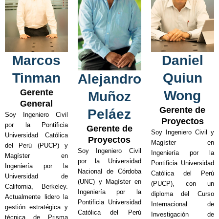
Marcos
Daniel
Tinman
Quiun
Alejandro
Gerente
Wong
Muñoz
General
Gerente de
Peláez
Soy Ingeniero Civil
Proyectos
por la Pontificia
Gerente de
Soy Ingeniero Civil y
Universidad Católica
Proyectos
Magíster en
del Perú (PUCP) y
Soy Ingeniero Civil
Ingeniería por la
Magíster en
por la Universidad
Pontificia Universidad
Ingeniería por la
Nacional de Córdoba
Católica del Perú
Universidad de
(UNC) y Magíster en
(PUCP), con un
California, Berkeley.
Ingeniería por la
diploma del Curso
Actualmente lidero la
Pontificia Universidad
Internacional de
gestión estratégica y
Católica del Perú
Investigación de
técnica de Prisma