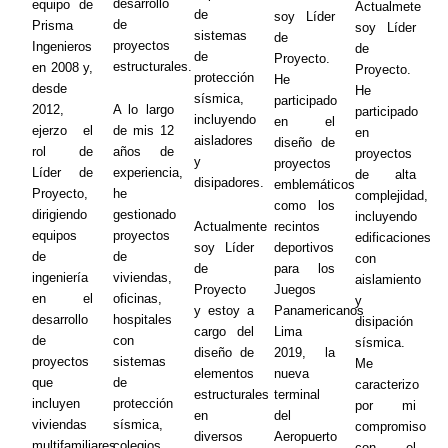
desarrollo
equipo de
Actualmete
de
soy Líder
de
Prisma
soy Líder
sistemas
de
proyectos
Ingenieros
de
de
Proyecto.
estructurales.
en 2008 y,
Proyecto.
protección
He
desde
He
sísmica,
participado
2012,
A lo largo
participado
incluyendo
en el
ejerzo el
de mis 12
en
aisladores
diseño de
rol de
años de
proyectos
y
proyectos
Líder de
experiencia,
de alta
disipadores.
emblemáticos
Proyecto,
he
complejidad,
como los
dirigiendo
gestionado
incluyendo
Actualmente
recintos
equipos
proyectos
edificaciones
soy Líder
deportivos
de
de
con
de
para los
ingeniería
viviendas,
aislamiento
Proyecto
Juegos
en el
oficinas,
y
y estoy a
Panamericanos
desarrollo
hospitales
disipación
cargo del
Lima
de
con
sísmica.
diseño de
2019, la
proyectos
sistemas
Me
elementos
nueva
que
de
caracterizo
estructurales
terminal
incluyen
protección
por mi
en
del
viviendas
sísmica,
compromiso
diversos
Aeropuerto
multifamiliares,
colegios,
con el